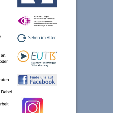
d
 an,
 oder
raten
. Dabei
rbeit