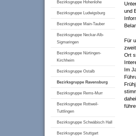
Bezirksgruppe Hohenlohe
Unte
und B
Bezirksgruppe Ludwigsburg
Infor
Bezirksgruppe Main-Tauber
Belan
Bezirksgruppe Neckar-Alb-
Für u
Sigmaringen
zwei
Bezirksgruppe Nürtingen-
Ort s
Kirchheim
Inter
Im Ja
Bezirksgruppe Ostalb
Führu
Bezirksgruppe Ravensburg
Früh
stim
Bezirksgruppe Rems-Murr
dahe
Bezirksgruppe Rottweil-
führe
Tuttlingen
Bezirksgruppe Schwäbisch Hall
Bezirksgruppe Stuttgart