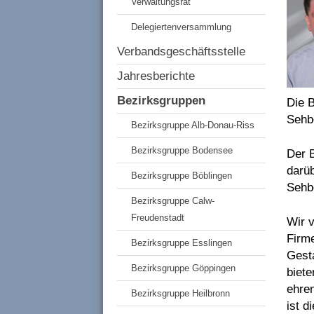
Verwaltungsrat
Delegiertenversammlung
Verbandsgeschäftsstelle
Jahresberichte
Bezirksgruppen
Die B
Sehb
Bezirksgruppe Alb-Donau-Riss
Bezirksgruppe Bodensee
Der 
darüb
Bezirksgruppe Böblingen
Sehb
Bezirksgruppe Calw-
Freudenstadt
Wir v
Firme
Bezirksgruppe Esslingen
Gest
Bezirksgruppe Göppingen
biete
ehren
Bezirksgruppe Heilbronn
ist d