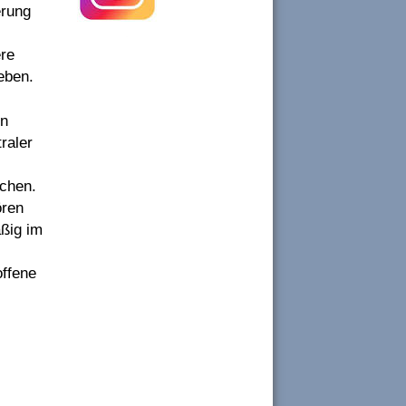
erung
ere
eben.
en
raler
schen.
ören
äßig im
offene