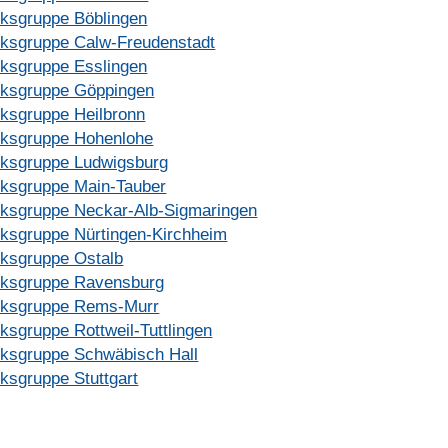
rksgruppe Böblingen
rksgruppe Calw-Freudenstadt
rksgruppe Esslingen
rksgruppe Göppingen
rksgruppe Heilbronn
rksgruppe Hohenlohe
rksgruppe Ludwigsburg
rksgruppe Main-Tauber
rksgruppe Neckar-Alb-Sigmaringen
rksgruppe Nürtingen-Kirchheim
rksgruppe Ostalb
rksgruppe Ravensburg
rksgruppe Rems-Murr
ksgruppe Rottweil-Tuttlingen
rksgruppe Schwäbisch Hall
ksgruppe Stuttgart