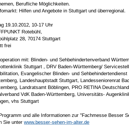
hemen, Berufliche Möglichkeiten.
nfomarkt: Hilfen und Angebote in Stuttgart und überregional.
ag 19.10.2012, 10-17 Uhr
FPUNKT Rotebühl,
ühlplatz 28, 70174 Stuttgart
tt frei
ooperation mit: Blinden- und Sehbehindertenverband Württe
ottenklinik Stuttgart , DRV Baden-Württemberg/ Servicestell
ilitation, Evangelischer Blinden- und Sehbehindertendienst
temberg, Landeshauptstadt Stuttgart, Landesseniorenrat Ba
temberg, Landratsamt Böblingen, PRO RETINA Deutschland 
alverband VdK Baden-Württemberg, Universitäts- Augenklini
gen, vhs Stuttgart
Programm und alle Informationen zur "Fachmesse Besser S
n Sie unter
www.besser-sehen-im-alter.de