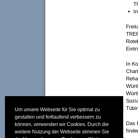
T
I
Freit
TREF
Roteb
Eintri
In K
Charl
Rehab
Würt
Würt
Sozi
Tübin
Um unsere Webseite für Sie optimal zu
gestalten und fortlaufend verbessern zu
Das 
können, verwenden wir Cookies. Durch die
finde
weitere Nutzung der Webseite stimmen Sie