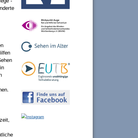
lege -
inderte
en
ilfen
 Sehen
in
n
nen.
zeit,
tliche