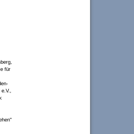
mberg,
e für
den-
e.V.,
k
ehen"