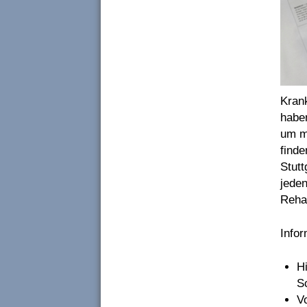
Kran
haben
um m
finde
Stut
jeden
Rehab
Infor
H
S
V