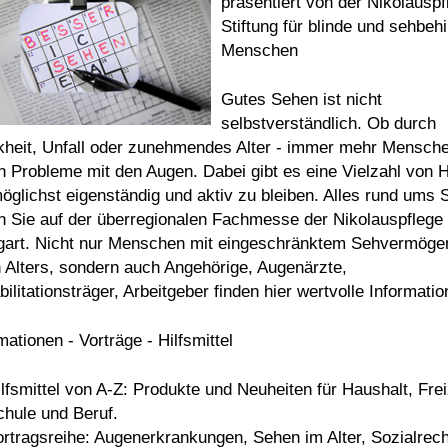
präsentiert von der Nikolauspf
Stiftung für blinde und sehbeh
Menschen
Gutes Sehen ist nicht
selbstverständlich. Ob durch
kheit, Unfall oder zunehmendes Alter - immer mehr Mensch
 Probleme mit den Augen. Dabei gibt es eine Vielzahl von H
öglichst eigenständig und aktiv zu bleiben. Alles rund ums
n Sie auf der überregionalen Fachmesse der Nikolauspflege 
tgart. Nicht nur Menschen mit eingeschränktem Sehvermöge
 Alters, sondern auch Angehörige, Augenärzte,
ilitationsträger, Arbeitgeber finden hier wertvolle Informatio
mationen - Vorträge - Hilfsmittel
ilfsmittel von A-Z: Produkte und Neuheiten für Haushalt, Frei
chule und Beruf.
ortragsreihe: Augenerkrankungen, Sehen im Alter, Sozialrech