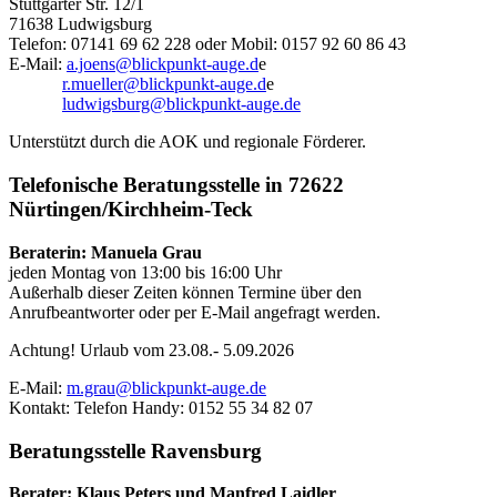
Stuttgarter Str. 12/1
71638 Ludwigsburg
Telefon: 07141 69 62 228 oder Mobil: 0157 92 60 86 43
E-Mail:
a.joens@blickpunkt-auge.d
e
r.mueller@blickpunkt-auge.d
e
ludwigsburg@blickpunkt-auge.de
Unterstützt durch die AOK und regionale Förderer.
Telefonische Beratungsstelle in 72622
Nürtingen/Kirchheim-Teck
Beraterin: Manuela Grau
jeden Montag von 13:00 bis 16:00 Uhr
Außerhalb dieser Zeiten können Termine über den
Anrufbeantworter oder per E-Mail angefragt werden.
Achtung! Urlaub vom 23.08.- 5.09.2026
E-Mail:
m.grau@blickpunkt-auge.de
Kontakt: Telefon Handy: 0152 55 34 82 07
Beratungsstelle Ravensburg
Berater: Klaus Peters und Manfred Laidler