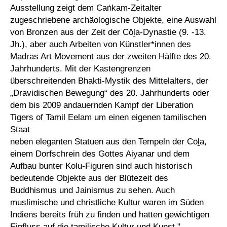
Ausstellung zeigt dem Caṅkam-Zeitalter
zugeschriebene archäologische Objekte, eine Auswahl
von Bronzen aus der Zeit der Cōḻa-Dynastie (9. -13.
Jh.), aber auch Arbeiten von Künstler*innen des
Madras Art Movement aus der zweiten Hälfte des 20.
Jahrhunderts. Mit der Kastengrenzen
überschreitenden Bhakti-Mystik des Mittelalters, der
„Dravidischen Bewegung“ des 20. Jahrhunderts oder
dem bis 2009 andauernden Kampf der Liberation
Tigers of Tamil Eelam um einen eigenen tamilischen
Staat
neben eleganten Statuen aus den Tempeln der Cōḻa,
einem Dorfschrein des Gottes Aiyanar und dem
Aufbau bunter Kolu-Figuren sind auch historisch
bedeutende Objekte aus der Blütezeit des
Buddhismus und Jainismus zu sehen. Auch
muslimische und christliche Kultur waren im Süden
Indiens bereits früh zu finden und hatten gewichtigen
Einfluss auf die tamilische Kultur und Kunst."